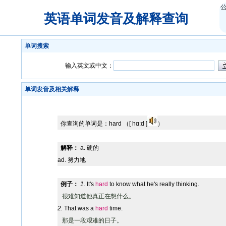
英语单词发音及解释查询
单词搜索
输入英文或中文：
单词发音及相关解释
你查询的单词是：
hard
（[ hɑ:d ]
）
解释：
a. 硬的
ad. 努力地
例子：
1.
It's
hard
to know what he's really thinking.
很难知道他真正在想什么。
2.
That was a
hard
time.
那是一段艰难的日子。