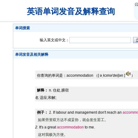
英语单词发音及解释查询
单词搜索
输入英文或中文：
单词发音及相关解释
你查询的单词是：
accommodation
（[ əˌkɔmə'deiʃən ]
）
解释：
n. 住处,膳宿
名 适应;和解;
例子：
1.
If labour and management don't reach an
accommo
如果劳资双方达不成妥协，就会发生罢工。
2.
It's a great
accommodation
to me.
这对我极为方便。