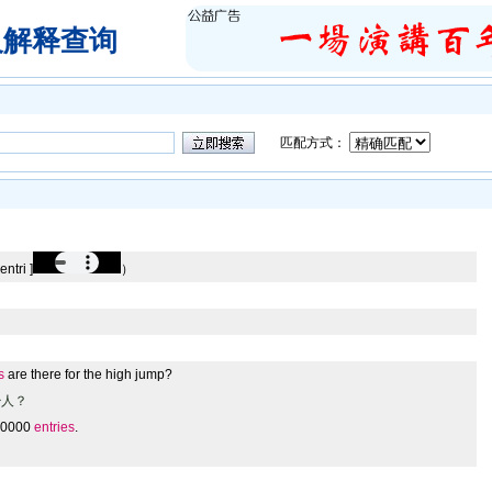
及解释查询
匹配方式：
entri ]
）
s
are there for the high jump?
少人？
 30000
entries
.