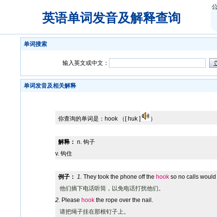
英语单词发音及解释查询
单词搜索
输入英文或中文：
单词发音及相关解释
你查询的单词是：
hook
（[ huk ]
）
解释：
n. 钩子
v. 钩住
例子：
1.
They took the phone off the
hook
so no calls would 
他们摘下电话听筒，以免电话打扰他们。
2.
Please
hook
the rope over the nail.
请把绳子挂在那根钉子上。