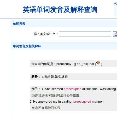
英语单词发音及解释查询
单词搜索
输入英文或中文：
单词发音及相关解释
你查询的单词是：
preoccupy
（[ pri(:)'ɔkjupai ]
）
解释：
v. 先占领,先取,迷住
例子：
1.
She seemed
preoccupied
all the time I was talking 
我跟她讲话时她始终显得心事重重.
2.
He answered me in a rather
preoccupied
manner.
他心不在焉地回答我.