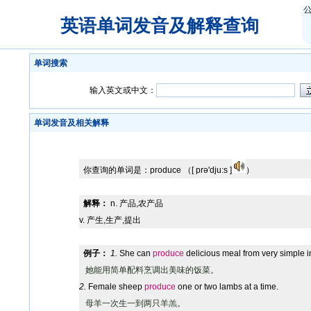
英语单词发音及解释查询
单词搜索
输入英文或中文：
单词发音及相关解释
你查询的单词是：
produce
（[ prə'dju:s ]
）
解释：
n. 产品,农产品
v. 产生,生产,提出
例子：
1.
She can
produce
delicious meal from very simple i
她能用简单配料烹调出美味的饭菜。
2.
Female sheep
produce
one or two lambs at a time.
母羊一次生一到两只羊羔。