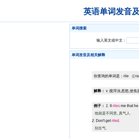
英语单词发音
单词搜索
输入英文或中文：
单词发音及相关解释
你查询的单词是：
rile
（[ rai
解释：
v. 搅浑浊,惹怒,使焦
例子：
1.
It
riles
me that he 
他就是不同意, 真气人.
2.
Don't get
riled
.
别生气.