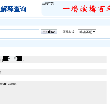
及解释查询
匹配方式：
l ]
）
急
won't agree.