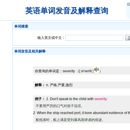
英语单词发音及解释查询
单词搜索
输入英文或中文：
单词发音及相关解释
你查询的单词是：
severity
（[ si'veriti ]
）
解释：
n. 严格,严重,激烈
例子：
1.
Don't speak to the child with
severity
.
不要用严厉的口气对孩子说话。
2.
When the ship reached port, it bore abundant evidence of 
船抵港时，船上满是受到暴风雨肆虐的痕迹。