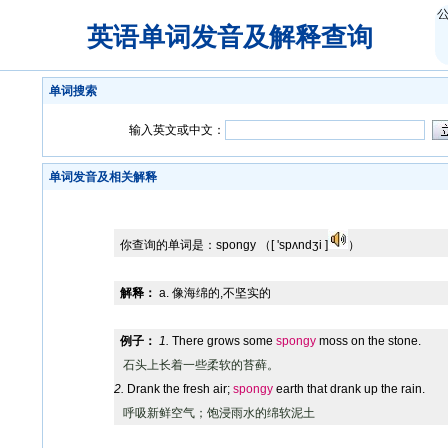
英语单词发音及解释查询
单词搜索
输入英文或中文：
单词发音及相关解释
你查询的单词是：
spongy
（[ 'spʌndʒi ]
）
解释：
a. 像海绵的,不坚实的
例子：
1.
There grows some
spongy
moss on the stone.
石头上长着一些柔软的苔藓。
2.
Drank the fresh air;
spongy
earth that drank up the rain.
呼吸新鲜空气；饱浸雨水的绵软泥土