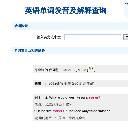
英语单词发音及解释查询
单词搜索
输入英文或中文：
单词发音及相关解释
你查询的单词是：
starter
（[ 'stɑ:tə ]
）
解释：
n. 起动机(发射架,发起者,调度员)
例子：
1.
What would you like as a
starter
?
您第一道菜想来点什麽?
2.
Of the five
starters
in the race only three finished.
起跑时有五 个, 只有三个跑完全程.