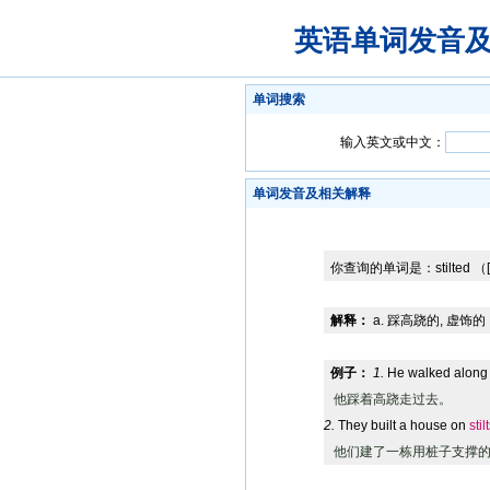
英语单词发音
单词搜索
输入英文或中文：
单词发音及相关解释
你查询的单词是：
stilted
（[ '
解释：
a. 踩高跷的, 虚饰的
例子：
1.
He walked along
他踩着高跷走过去。
2.
They built a house on
stil
他们建了一栋用桩子支撑