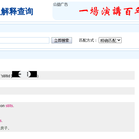
及解释查询
匹配方式：
stiltid ]
）
 on
stilts
.
ts
.
的房子。