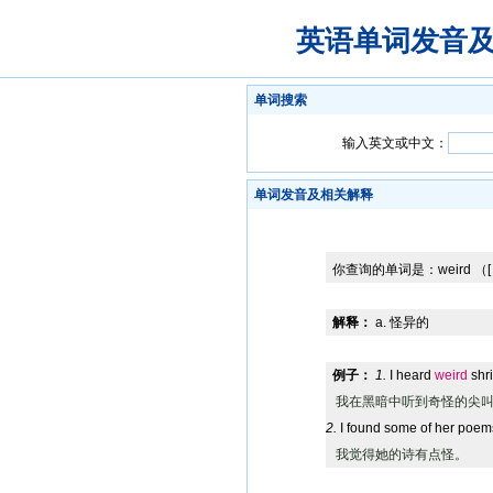
英语单词发音
单词搜索
输入英文或中文：
单词发音及相关解释
你查询的单词是：
weird
（[ 
解释：
a. 怪异的
例子：
1.
I heard
weird
shri
我在黑暗中听到奇怪的尖
2.
I found some of her poems
我觉得她的诗有点怪。