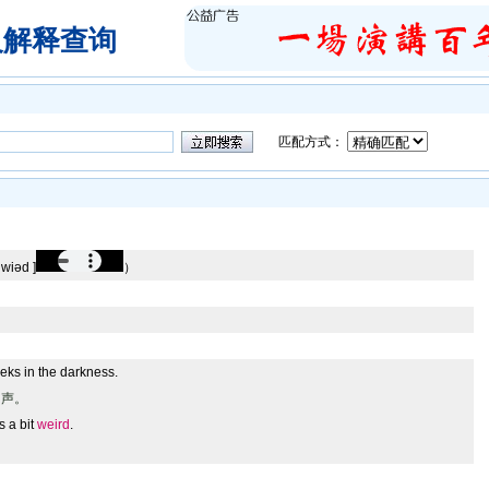
及解释查询
匹配方式：
wiəd ]
）
eks in the darkness.
叫声。
 a bit
weird
.