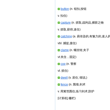
button
(n. 钮扣,按钮
v. 扣住)
capture
(n. 抓取,战利品,捕获之物
v. 抓取,获得,迷住)
catching
(a. 易传染的,有魅力的,迷人
vbl. 捕捉,接住)
clamp
(n. 螺丝钳,夹子
vt.夹住，固定)
cop
(n. 警察
vt. 抓住)
dwell
(v. 居住; 细说;)
fence
(n. 围墙,剑术
v. 用篱笆围住,练习剑术,防护
[计算机] 栅栏)