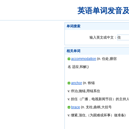
英语单词发音
单词搜索
输入英文或中文：
相关单词
accommodation
(n. 住处,膳宿
名 适应;和解;)
anchor
(n. 铁锚
v. 停泊,抛锚,用锚系住
v. 担任（广播，电视新闻节目）的主持人
brace
(n. 支柱,曲柄,大括号
v. 绷紧,顶住,（为困难或坏事）做准备)