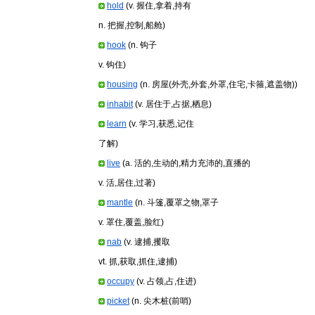
hold
(v. 握住,拿着,持有
n. 把握,控制,船舱)
hook
(n. 钩子
v. 钩住)
housing
(n. 房屋(外壳,外套,外罩,住宅,卡箍,遮盖物))
inhabit
(v. 居住于,占据,栖息)
learn
(v. 学习,获悉,记住
了解)
live
(a. 活的,生动的,精力充沛的,直播的
v. 活,居住,过著)
mantle
(n. 斗篷,覆罩之物,罩子
v. 罩住,覆盖,脸红)
nab
(v. 逮捕,攫取
vt. 抓,获取,抓住,逮捕)
occupy
(v. 占领,占,住进)
picket
(n. 尖木桩(前哨)