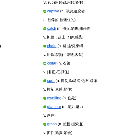
vt. (up)用砖砌,用砖堵住)
captive
(n. 俘虏,迷恋者
a. 被俘的,被迷住的)
catch
(n. 捕捉,陷阱,捕获物
v. 抓住；赶上,了解,感染)
的
chain
(n. 链,连锁,束缚
v. 用铁练锁住,束缚,囚禁)
collar
(n. 衣领
v. (非正式)抓住)
curb
(n. 抑制,勒马绳,边石,路缘
v. 抑制,束缚,勒住)
dwelling
(n. 住处)
glamour
(n. 魔力,魅力
v. 迷住)
grasp
(n. 把握,抓紧,把
v. 抓住,紧握,领会)