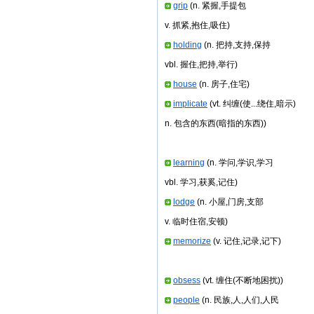
grip
(n. 紧握,手提包
v. 抓紧,抱住,吸住)
holding
(n. 把持,支持,保持
vbl. 握住,把持,举行)
house
(n. 房子,住宅)
implicate
(vt. 纠缠(使...绕住,暗示)
n. 包含的东西(暗指的东西))
learning
(n. 学问,学识,学习
vbl. 学习,获奚,记住)
lodge
(n. 小屋,门房,支部
v. 临时住宿,安顿)
memorize
(v. 记住,记录,记下)
obsess
(vt. 缠住(不断地困扰))
people
(n. 民族,人,人们,人民