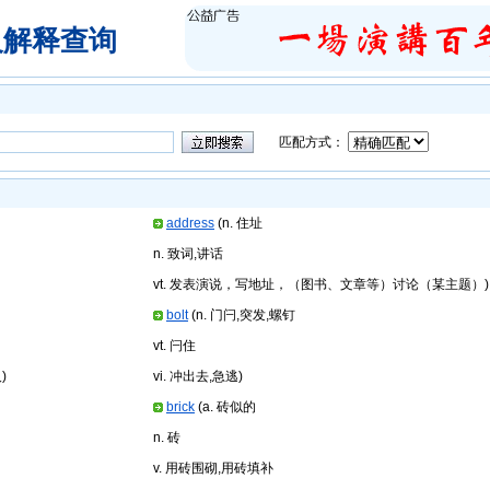
及解释查询
匹配方式：
address
(n. 住址
n. 致词,讲话
vt. 发表演说，写地址，（图书、文章等）讨论（某主题）)
bolt
(n. 门闩,突发,螺钉
vt. 闩住
)
vi. 冲出去,急逃)
brick
(a. 砖似的
n. 砖
v. 用砖围砌,用砖填补